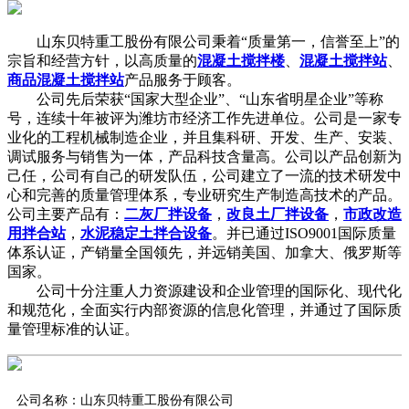
山东贝特重工股份有限公司秉着“质量第一，信誉至上”的
宗旨和经营方针，以高质量的
混凝土搅拌楼
、
混凝土搅拌站
、
商品混凝土搅拌站
产品服务于顾客。
公司先后荣获“国家大型企业”、“山东省明星企业”等称
号，连续十年被评为潍坊市经济工作先进单位。公司是一家专
业化的工程机械制造企业，并且集科研、开发、生产、安装、
调试服务与销售为一体，产品科技含量高。公司以产品创新为
己任，公司有自己的研发队伍，公司建立了一流的技术研发中
心和完善的质量管理体系，专业研究生产制造高技术的产品。
公司主要产品有：
二灰厂拌设备
，
改良土厂拌设备
，
市政改造
用拌合站
，
水泥稳定土拌合设备
。并已通过ISO9001国际质量
体系认证，产销量全国领先，并远销美国、加拿大、俄罗斯等
国家。
公司十分注重人力资源建设和企业管理的国际化、现代化
和规范化，全面实行内部资源的信息化管理，并通过了国际质
量管理标准的认证。
公司名称：山东贝特重工股份有限公司