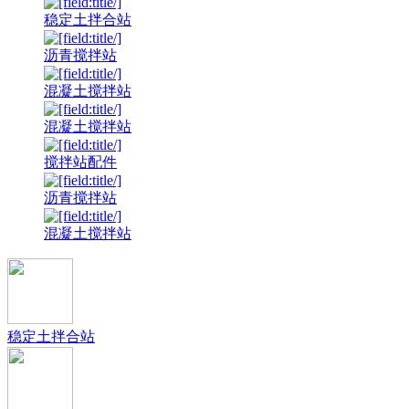
稳定土拌合站
沥青搅拌站
混凝土搅拌站
混凝土搅拌站
搅拌站配件
沥青搅拌站
混凝土搅拌站
稳定土拌合站