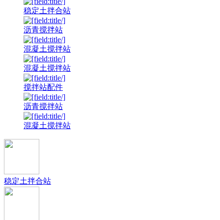
稳定土拌合站
沥青搅拌站
混凝土搅拌站
混凝土搅拌站
搅拌站配件
沥青搅拌站
混凝土搅拌站
稳定土拌合站