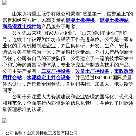
山东贝特重工股份有限公司秉着“质量第一，信誉至上”的
宗旨和经营方针，以高质量的
混凝土搅拌楼
、
混凝土搅拌站
、
商品混凝土搅拌站
产品服务于顾客。
公司先后荣获“国家大型企业”、“山东省明星企业”等称
号，连续十年被评为潍坊市经济工作先进单位。公司是一家专
业化的工程机械制造企业，并且集科研、开发、生产、安装、
调试服务与销售为一体，产品科技含量高。公司以产品创新为
己任，公司有自己的研发队伍，公司建立了一流的技术研发中
心和完善的质量管理体系，专业研究生产制造高技术的产品。
公司主要产品有：
二灰厂拌设备
，
改良土厂拌设备
，
市政改造
用拌合站
，
水泥稳定土拌合设备
。并已通过ISO9001国际质量
体系认证，产销量全国领先，并远销美国、加拿大、俄罗斯等
国家。
公司十分注重人力资源建设和企业管理的国际化、现代化
和规范化，全面实行内部资源的信息化管理，并通过了国际质
量管理标准的认证。
公司名称：山东贝特重工股份有限公司