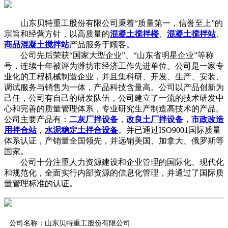
山东贝特重工股份有限公司秉着“质量第一，信誉至上”的
宗旨和经营方针，以高质量的
混凝土搅拌楼
、
混凝土搅拌站
、
商品混凝土搅拌站
产品服务于顾客。
公司先后荣获“国家大型企业”、“山东省明星企业”等称
号，连续十年被评为潍坊市经济工作先进单位。公司是一家专
业化的工程机械制造企业，并且集科研、开发、生产、安装、
调试服务与销售为一体，产品科技含量高。公司以产品创新为
己任，公司有自己的研发队伍，公司建立了一流的技术研发中
心和完善的质量管理体系，专业研究生产制造高技术的产品。
公司主要产品有：
二灰厂拌设备
，
改良土厂拌设备
，
市政改造
用拌合站
，
水泥稳定土拌合设备
。并已通过ISO9001国际质量
体系认证，产销量全国领先，并远销美国、加拿大、俄罗斯等
国家。
公司十分注重人力资源建设和企业管理的国际化、现代化
和规范化，全面实行内部资源的信息化管理，并通过了国际质
量管理标准的认证。
公司名称：山东贝特重工股份有限公司