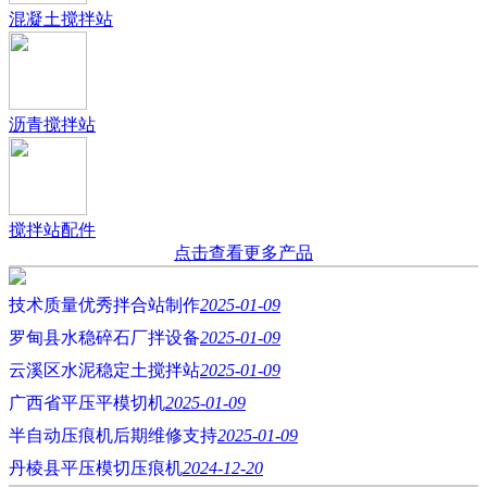
混凝土搅拌站
沥青搅拌站
搅拌站配件
点击查看更多产品
技术质量优秀拌合站制作
2025-01-09
罗甸县水稳碎石厂拌设备
2025-01-09
云溪区水泥稳定土搅拌站
2025-01-09
广西省平压平模切机
2025-01-09
半自动压痕机后期维修支持
2025-01-09
丹棱县平压模切压痕机
2024-12-20