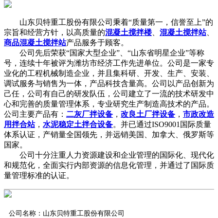
山东贝特重工股份有限公司秉着“质量第一，信誉至上”的
宗旨和经营方针，以高质量的
混凝土搅拌楼
、
混凝土搅拌站
、
商品混凝土搅拌站
产品服务于顾客。
公司先后荣获“国家大型企业”、“山东省明星企业”等称
号，连续十年被评为潍坊市经济工作先进单位。公司是一家专
业化的工程机械制造企业，并且集科研、开发、生产、安装、
调试服务与销售为一体，产品科技含量高。公司以产品创新为
己任，公司有自己的研发队伍，公司建立了一流的技术研发中
心和完善的质量管理体系，专业研究生产制造高技术的产品。
公司主要产品有：
二灰厂拌设备
，
改良土厂拌设备
，
市政改造
用拌合站
，
水泥稳定土拌合设备
。并已通过ISO9001国际质量
体系认证，产销量全国领先，并远销美国、加拿大、俄罗斯等
国家。
公司十分注重人力资源建设和企业管理的国际化、现代化
和规范化，全面实行内部资源的信息化管理，并通过了国际质
量管理标准的认证。
公司名称：山东贝特重工股份有限公司