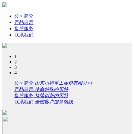
公司简介
产品展示
售后服务
联系我们
1
2
3
4
公司简介
山东贝特重工股份有限公司
产品展示
使命特殊的贝特
售后服务
持续创新的贝特
联系我们
全国客户服务热线