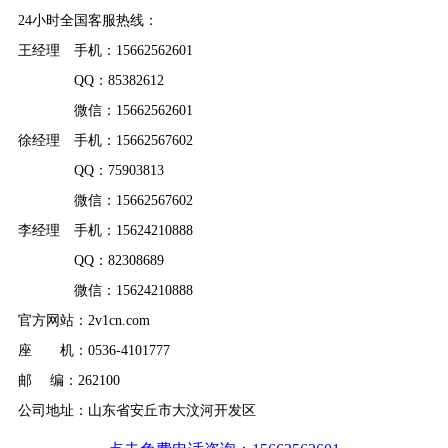
24小时全国客服热线：
王经理 手机：15662562601
QQ：85382612
微信：15662562601
徐经理 手机：15662567602
QQ：75903813
微信：15662567602
李经理 手机：15624210888
QQ：82308689
微信：15624210888
官方网站：2v1cn.com
座 机：0536-4101777
邮 编：262100
公司地址：山东省安丘市大汶河开发区