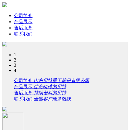
公司简介
产品展示
售后服务
联系我们
1
2
3
4
公司简介
山东贝特重工股份有限公司
产品展示
使命特殊的贝特
售后服务
持续创新的贝特
联系我们
全国客户服务热线